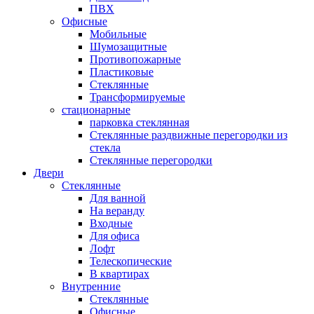
ПВХ
Офисные
Мобильные
Шумозащитные
Противопожарные
Пластиковые
Стеклянные
Трансформируемые
стационарные
парковка стеклянная
Стеклянные раздвижные перегородки из
стекла
Стеклянные перегородки
Двери
Стеклянные
Для ванной
На веранду
Входные
Для офиса
Лофт
Телескопические
В квартирах
Внутренние
Стеклянные
Офисные