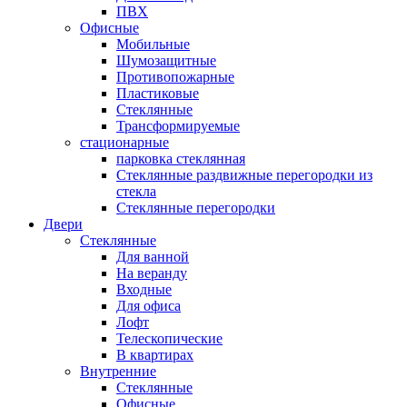
ПВХ
Офисные
Мобильные
Шумозащитные
Противопожарные
Пластиковые
Стеклянные
Трансформируемые
стационарные
парковка стеклянная
Стеклянные раздвижные перегородки из
стекла
Стеклянные перегородки
Двери
Стеклянные
Для ванной
На веранду
Входные
Для офиса
Лофт
Телескопические
В квартирах
Внутренние
Стеклянные
Офисные