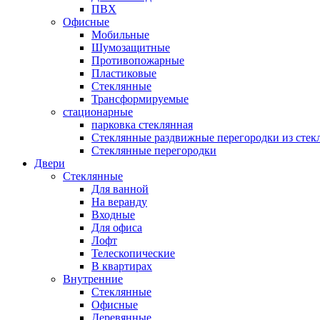
ПВХ
Офисные
Мобильные
Шумозащитные
Противопожарные
Пластиковые
Стеклянные
Трансформируемые
стационарные
парковка стеклянная
Стеклянные раздвижные перегородки из стек
Стеклянные перегородки
Двери
Стеклянные
Для ванной
На веранду
Входные
Для офиса
Лофт
Телескопические
В квартирах
Внутренние
Стеклянные
Офисные
Деревянные