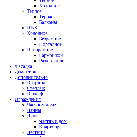
Теплое
Холодное
Теплое
Террасы
Балконы
ПВХ
Холодное
Безрамное
Порталное
Панорамное
Гармошкой
Раздвижное
Фасадка
Демонтаж
Дополнительно
Витрина
Стеллаж
В шкаф
Ограждения
Частном доме
Ванны
Душа
Частный дом
Квартирра
Лестниц