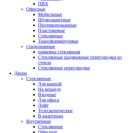
ПВХ
Офисные
Мобильные
Шумозащитные
Противопожарные
Пластиковые
Стеклянные
Трансформируемые
стационарные
парковка стеклянная
Стеклянные раздвижные перегородки из
стекла
Стеклянные перегородки
Двери
Стеклянные
Для ванной
На веранду
Входные
Для офиса
Лофт
Телескопические
В квартирах
Внутренние
Стеклянные
Офисные