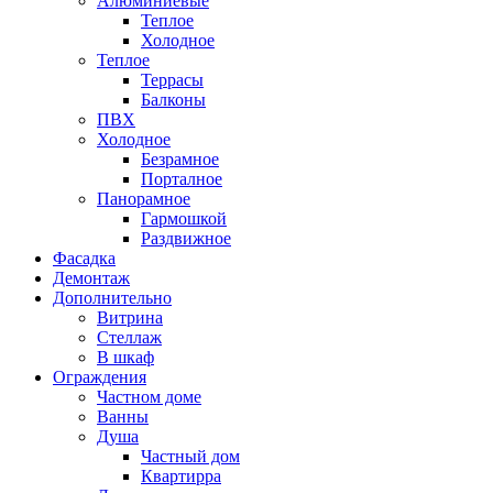
Алюминиевые
Теплое
Холодное
Теплое
Террасы
Балконы
ПВХ
Холодное
Безрамное
Порталное
Панорамное
Гармошкой
Раздвижное
Фасадка
Демонтаж
Дополнительно
Витрина
Стеллаж
В шкаф
Ограждения
Частном доме
Ванны
Душа
Частный дом
Квартирра