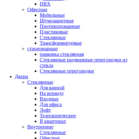
ПВХ
Офисные
Мобильные
Шумозащитные
Противопожарные
Пластиковые
Стеклянные
Трансформируемые
стационарные
парковка стеклянная
Стеклянные раздвижные перегородки из
стекла
Стеклянные перегородки
Двери
Стеклянные
Для ванной
На веранду
Входные
Для офиса
Лофт
Телескопические
В квартирах
Внутренние
Стеклянные
Офисные