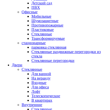
Детский сад
ПВХ
Офисные
Мобильные
Шумозащитные
Противопожарные
Пластиковые
Стеклянные
Трансформируемые
стационарные
парковка стеклянная
Стеклянные раздвижные перегородки из
стекла
Стеклянные перегородки
Двери
Стеклянные
Для ванной
На веранду
Входные
Для офиса
Лофт
Телескопические
В квартирах
Внутренние
Стеклянные