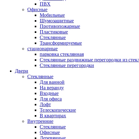
ПВХ
Офисные
Мобильные
Шумозащитные
Противопожарные
Пластиковые
Стеклянные
Трансформируемые
стационарные
парковка стеклянная
Стеклянные раздвижные перегородки из стек
Стеклянные перегородки
Двери
Стеклянные
Для ванной
На веранду
Входные
Для офиса
Лофт
Телескопические
В квартирах
Внутренние
Стеклянные
Офисные
Деревянные