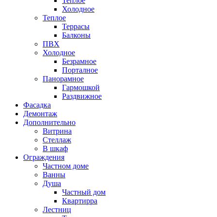
Теплое
Холодное
Теплое
Террасы
Балконы
ПВХ
Холодное
Безрамное
Порталное
Панорамное
Гармошкой
Раздвижное
Фасадка
Демонтаж
Дополнительно
Витрина
Стеллаж
В шкаф
Ограждения
Частном доме
Ванны
Душа
Частный дом
Квартирра
Лестниц