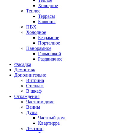
Теплое
Холодное
Теплое
Террасы
Балконы
ПВХ
Холодное
Безрамное
Порталное
Панорамное
Гармошкой
Раздвижное
Фасадка
Демонтаж
Дополнительно
Витрина
Стеллаж
В шкаф
Ограждения
Частном доме
Ванны
Душа
Частный дом
Квартирра
Лестниц