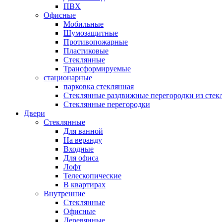
ПВХ
Офисные
Мобильные
Шумозащитные
Противопожарные
Пластиковые
Стеклянные
Трансформируемые
стационарные
парковка стеклянная
Стеклянные раздвижные перегородки из стек
Стеклянные перегородки
Двери
Стеклянные
Для ванной
На веранду
Входные
Для офиса
Лофт
Телескопические
В квартирах
Внутренние
Стеклянные
Офисные
Деревянные