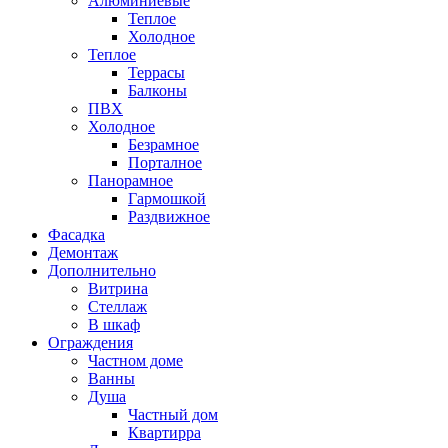
Алюминиевые
Теплое
Холодное
Теплое
Террасы
Балконы
ПВХ
Холодное
Безрамное
Порталное
Панорамное
Гармошкой
Раздвижное
Фасадка
Демонтаж
Дополнительно
Витрина
Стеллаж
В шкаф
Ограждения
Частном доме
Ванны
Душа
Частный дом
Квартирра