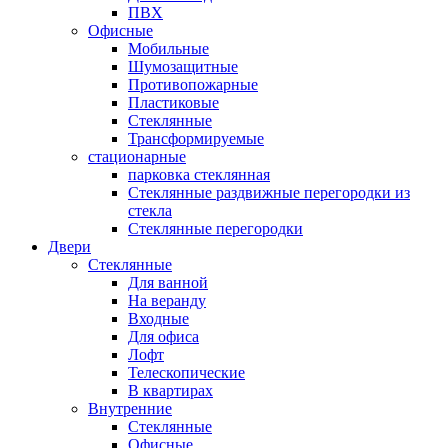
ПВХ
Офисные
Мобильные
Шумозащитные
Противопожарные
Пластиковые
Стеклянные
Трансформируемые
стационарные
парковка стеклянная
Стеклянные раздвижные перегородки из
стекла
Стеклянные перегородки
Двери
Стеклянные
Для ванной
На веранду
Входные
Для офиса
Лофт
Телескопические
В квартирах
Внутренние
Стеклянные
Офисные