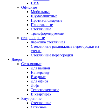
ПВХ
Офисные
Мобильные
Шумозащитные
Противопожарные
Пластиковые
Стеклянные
Трансформируемые
стационарные
парковка стеклянная
Стеклянные раздвижные перегородки из
стекла
Стеклянные перегородки
Двери
Стеклянные
Для ванной
На веранду
Входные
Для офиса
Лофт
Телескопические
В квартирах
Внутренние
Стеклянные
Офисные