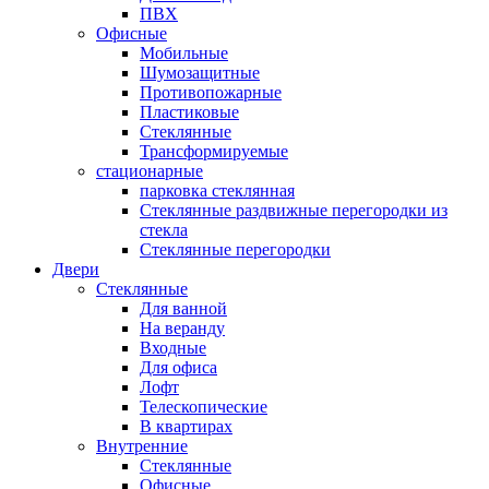
ПВХ
Офисные
Мобильные
Шумозащитные
Противопожарные
Пластиковые
Стеклянные
Трансформируемые
стационарные
парковка стеклянная
Стеклянные раздвижные перегородки из
стекла
Стеклянные перегородки
Двери
Стеклянные
Для ванной
На веранду
Входные
Для офиса
Лофт
Телескопические
В квартирах
Внутренние
Стеклянные
Офисные