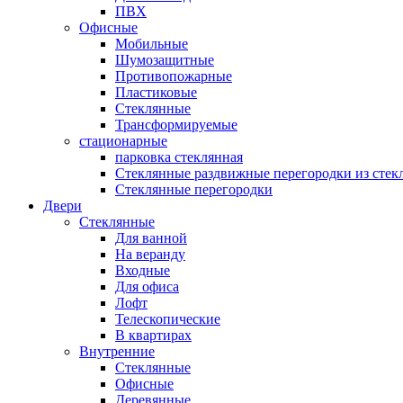
ПВХ
Офисные
Мобильные
Шумозащитные
Противопожарные
Пластиковые
Стеклянные
Трансформируемые
стационарные
парковка стеклянная
Стеклянные раздвижные перегородки из стек
Стеклянные перегородки
Двери
Стеклянные
Для ванной
На веранду
Входные
Для офиса
Лофт
Телескопические
В квартирах
Внутренние
Стеклянные
Офисные
Деревянные