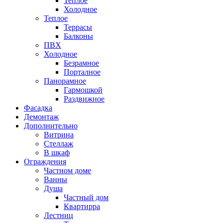
Теплое
Холодное
Теплое
Террасы
Балконы
ПВХ
Холодное
Безрамное
Порталное
Панорамное
Гармошкой
Раздвижное
Фасадка
Демонтаж
Дополнительно
Витрина
Стеллаж
В шкаф
Ограждения
Частном доме
Ванны
Душа
Частный дом
Квартирра
Лестниц