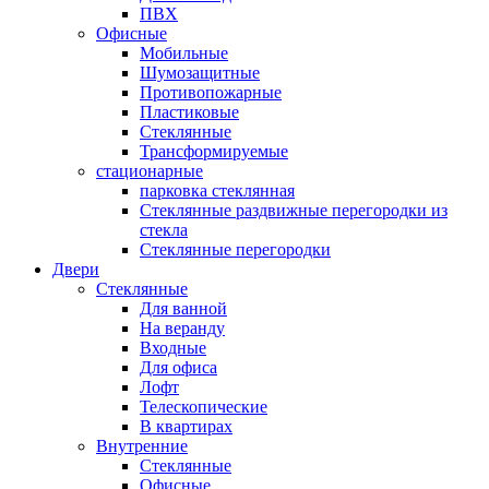
ПВХ
Офисные
Мобильные
Шумозащитные
Противопожарные
Пластиковые
Стеклянные
Трансформируемые
стационарные
парковка стеклянная
Стеклянные раздвижные перегородки из
стекла
Стеклянные перегородки
Двери
Стеклянные
Для ванной
На веранду
Входные
Для офиса
Лофт
Телескопические
В квартирах
Внутренние
Стеклянные
Офисные