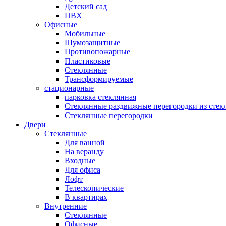
Детский сад
ПВХ
Офисные
Мобильные
Шумозащитные
Противопожарные
Пластиковые
Стеклянные
Трансформируемые
стационарные
парковка стеклянная
Стеклянные раздвижные перегородки из стек
Стеклянные перегородки
Двери
Стеклянные
Для ванной
На веранду
Входные
Для офиса
Лофт
Телескопические
В квартирах
Внутренние
Стеклянные
Офисные