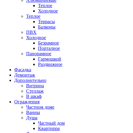
Алюминиевые
Теплое
Холодное
Теплое
Террасы
Балконы
ПВХ
Холодное
Безрамное
Порталное
Панорамное
Гармошкой
Раздвижное
Фасадка
Демонтаж
Дополнительно
Витрина
Стеллаж
В шкаф
Ограждения
Частном доме
Ванны
Душа
Частный дом
Квартирра