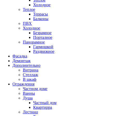
Теплое
Холодное
Теплое
Террасы
Балконы
ПВХ
Холодное
Безрамное
Порталное
Панорамное
Гармошкой
Раздвижное
Фасадка
Демонтаж
Дополнительно
Витрина
Стеллаж
В шкаф
Ограждения
Частном доме
Ванны
Душа
Частный дом
Квартирра
Лестниц