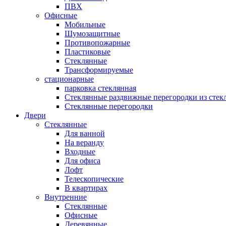
ПВХ
Офисные
Мобильные
Шумозащитные
Противопожарные
Пластиковые
Стеклянные
Трансформируемые
стационарные
парковка стеклянная
Стеклянные раздвижные перегородки из стек
Стеклянные перегородки
Двери
Стеклянные
Для ванной
На веранду
Входные
Для офиса
Лофт
Телескопические
В квартирах
Внутренние
Стеклянные
Офисные
Деревянные