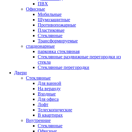
ПВХ
Офисные
Мобильные
Шумозащитные
Противопожарные
Пластиковые
Стеклянные
Трансформируемые
стационарные
парковка стеклянная
Стеклянные раздвижные перегородки из
стекла
Стеклянные перегородки
Двери
Стеклянные
Для ванной
На веранду
Входные
Для офиса
Лофт
Телескопические
В квартирах
Внутренние
Стеклянные
Офисные