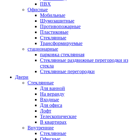
ПВХ
Офисные
Мобильные
Шумозащитные
Противопожарные
Пластиковые
Стеклянные
Трансформируемые
стационарные
парковка стеклянная
Стеклянные раздвижные перегородки из
стекла
Стеклянные перегородки
Двери
Стеклянные
Для ванной
На веранду
Входные
Для офиса
Лофт
Телескопические
В квартирах
Внутренние
Стеклянные
Офисные