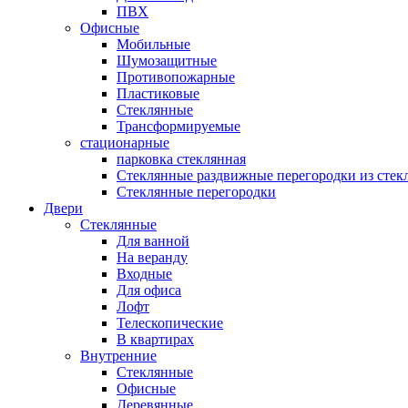
ПВХ
Офисные
Мобильные
Шумозащитные
Противопожарные
Пластиковые
Стеклянные
Трансформируемые
стационарные
парковка стеклянная
Стеклянные раздвижные перегородки из стек
Стеклянные перегородки
Двери
Стеклянные
Для ванной
На веранду
Входные
Для офиса
Лофт
Телескопические
В квартирах
Внутренние
Стеклянные
Офисные
Деревянные