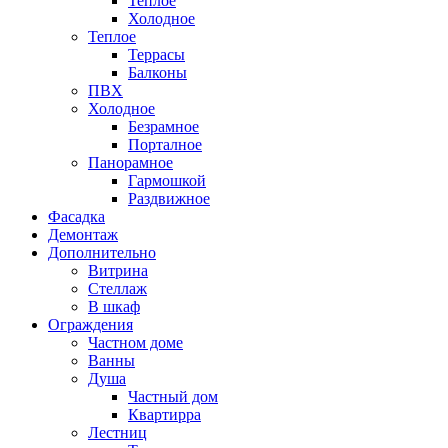
Теплое
Холодное
Теплое
Террасы
Балконы
ПВХ
Холодное
Безрамное
Порталное
Панорамное
Гармошкой
Раздвижное
Фасадка
Демонтаж
Дополнительно
Витрина
Стеллаж
В шкаф
Ограждения
Частном доме
Ванны
Душа
Частный дом
Квартирра
Лестниц