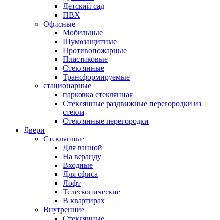
Детский сад
ПВХ
Офисные
Мобильные
Шумозащитные
Противопожарные
Пластиковые
Стеклянные
Трансформируемые
стационарные
парковка стеклянная
Стеклянные раздвижные перегородки из
стекла
Стеклянные перегородки
Двери
Стеклянные
Для ванной
На веранду
Входные
Для офиса
Лофт
Телескопические
В квартирах
Внутренние
Стеклянные