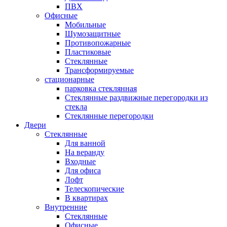
ПВХ
Офисные
Мобильные
Шумозащитные
Противопожарные
Пластиковые
Стеклянные
Трансформируемые
стационарные
парковка стеклянная
Стеклянные раздвижные перегородки из
стекла
Стеклянные перегородки
Двери
Стеклянные
Для ванной
На веранду
Входные
Для офиса
Лофт
Телескопические
В квартирах
Внутренние
Стеклянные
Офисные