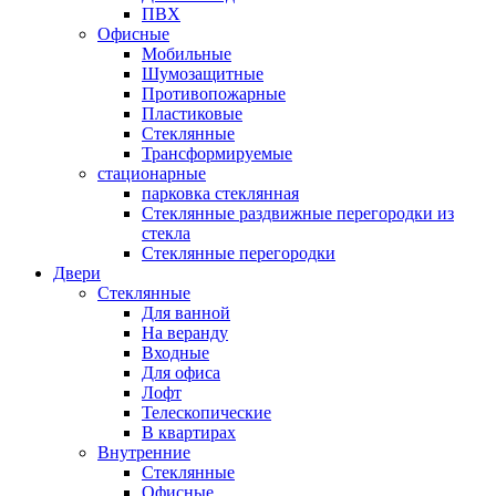
ПВХ
Офисные
Мобильные
Шумозащитные
Противопожарные
Пластиковые
Стеклянные
Трансформируемые
стационарные
парковка стеклянная
Стеклянные раздвижные перегородки из
стекла
Стеклянные перегородки
Двери
Стеклянные
Для ванной
На веранду
Входные
Для офиса
Лофт
Телескопические
В квартирах
Внутренние
Стеклянные
Офисные