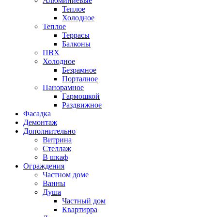
Алюминиевые
Теплое
Холодное
Теплое
Террасы
Балконы
ПВХ
Холодное
Безрамное
Порталное
Панорамное
Гармошкой
Раздвижное
Фасадка
Демонтаж
Дополнительно
Витрина
Стеллаж
В шкаф
Ограждения
Частном доме
Ванны
Душа
Частный дом
Квартирра