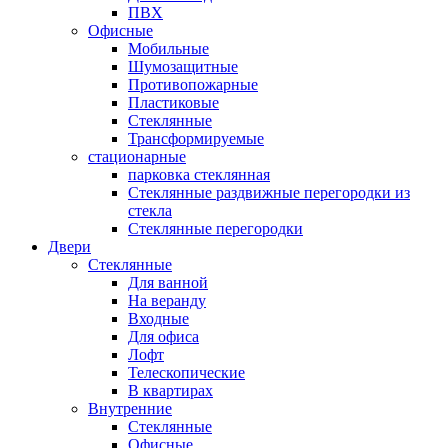
ПВХ
Офисные
Мобильные
Шумозащитные
Противопожарные
Пластиковые
Стеклянные
Трансформируемые
стационарные
парковка стеклянная
Стеклянные раздвижные перегородки из
стекла
Стеклянные перегородки
Двери
Стеклянные
Для ванной
На веранду
Входные
Для офиса
Лофт
Телескопические
В квартирах
Внутренние
Стеклянные
Офисные