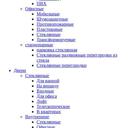
ПВХ
Офисные
Мобильные
Шумозащитные
Противопожарные
Пластиковые
Стеклянные
Трансформируемые
стационарные
парковка стеклянная
Стеклянные раздвижные перегородки из
стекла
Стеклянные перегородки
Двери
Стеклянные
Для ванной
На веранду
Входные
Для офиса
Лофт
Телескопические
В квартирах
Внутренние
Стеклянные
Офисные