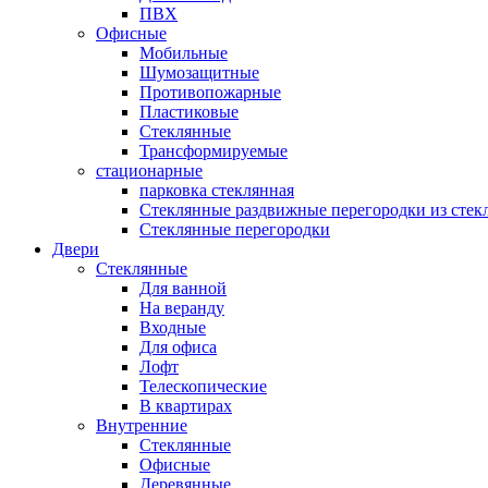
ПВХ
Офисные
Мобильные
Шумозащитные
Противопожарные
Пластиковые
Стеклянные
Трансформируемые
стационарные
парковка стеклянная
Стеклянные раздвижные перегородки из стек
Стеклянные перегородки
Двери
Стеклянные
Для ванной
На веранду
Входные
Для офиса
Лофт
Телескопические
В квартирах
Внутренние
Стеклянные
Офисные
Деревянные