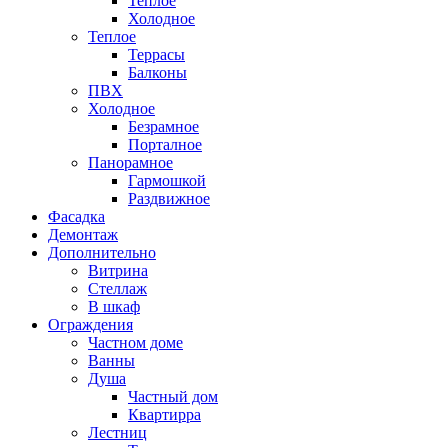
Теплое
Холодное
Теплое
Террасы
Балконы
ПВХ
Холодное
Безрамное
Порталное
Панорамное
Гармошкой
Раздвижное
Фасадка
Демонтаж
Дополнительно
Витрина
Стеллаж
В шкаф
Ограждения
Частном доме
Ванны
Душа
Частный дом
Квартирра
Лестниц