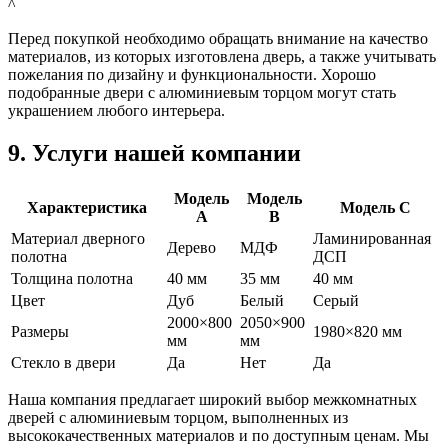
^
Перед покупкой необходимо обращать внимание на качество
материалов, из которых изготовлена дверь, а также учитывать
пожелания по дизайну и функциональности. Хорошо
подобранные двери с алюминиевым торцом могут стать
украшением любого интерьера.
9. Услуги нашей компании
Модель
Модель
Характеристика
Модель C
A
B
Материал дверного
Ламинированная
Дерево
МДФ
полотна
ДСП
Толщина полотна
40 мм
35 мм
40 мм
Цвет
Дуб
Белый
Серый
2000×800
2050×900
Размеры
1980×820 мм
мм
мм
Стекло в двери
Да
Нет
Да
Наша компания предлагает широкий выбор межкомнатных
дверей с алюминиевым торцом, выполненных из
высококачественных материалов и по доступным ценам. Мы