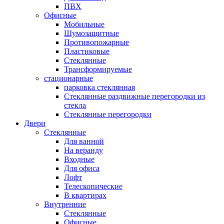
ПВХ
Офисные
Мобильные
Шумозащитные
Противопожарные
Пластиковые
Стеклянные
Трансформируемые
стационарные
парковка стеклянная
Стеклянные раздвижные перегородки из
стекла
Стеклянные перегородки
Двери
Стеклянные
Для ванной
На веранду
Входные
Для офиса
Лофт
Телескопические
В квартирах
Внутренние
Стеклянные
Офисные