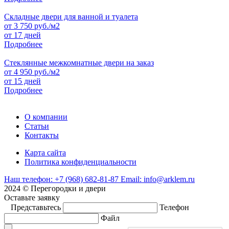
Складные двери для ванной и туалета
от
3 750
руб./м2
от 17 дней
Подробнее
Стеклянные межкомнатные двери на заказ
от
4 950
руб./м2
от 15 дней
Подробнее
О компании
Статьи
Контакты
Карта сайта
Политика конфиденциальности
Наш телефон:
+7 (968) 682-81-87
Email:
info@arklem.ru
2024 © Перегородки и двери
Оставьте
заявку
Представьтесь
Телефон
Файл