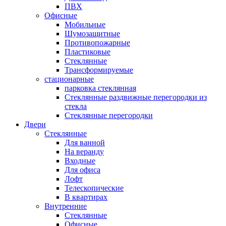
ПВХ
Офисные
Мобильные
Шумозащитные
Противопожарные
Пластиковые
Стеклянные
Трансформируемые
стационарные
парковка стеклянная
Стеклянные раздвижные перегородки из
стекла
Стеклянные перегородки
Двери
Стеклянные
Для ванной
На веранду
Входные
Для офиса
Лофт
Телескопические
В квартирах
Внутренние
Стеклянные
Офисные