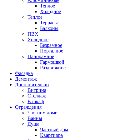
Алюминиевые
Теплое
Холодное
Теплое
Террасы
Балконы
ПВХ
Холодное
Безрамное
Порталное
Панорамное
Гармошкой
Раздвижное
Фасадка
Демонтаж
Дополнительно
Витрина
Стеллаж
В шкаф
Ограждения
Частном доме
Ванны
Душа
Частный дом
Квартирра