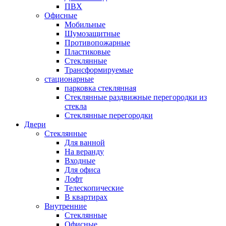
ПВХ
Офисные
Мобильные
Шумозащитные
Противопожарные
Пластиковые
Стеклянные
Трансформируемые
стационарные
парковка стеклянная
Стеклянные раздвижные перегородки из
стекла
Стеклянные перегородки
Двери
Стеклянные
Для ванной
На веранду
Входные
Для офиса
Лофт
Телескопические
В квартирах
Внутренние
Стеклянные
Офисные