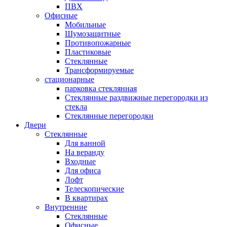
ПВХ
Офисные
Мобильные
Шумозащитные
Противопожарные
Пластиковые
Стеклянные
Трансформируемые
стационарные
парковка стеклянная
Стеклянные раздвижные перегородки из
стекла
Стеклянные перегородки
Двери
Стеклянные
Для ванной
На веранду
Входные
Для офиса
Лофт
Телескопические
В квартирах
Внутренние
Стеклянные
Офисные