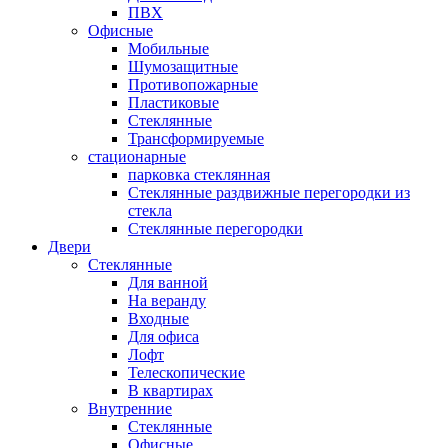
ПВХ
Офисные
Мобильные
Шумозащитные
Противопожарные
Пластиковые
Стеклянные
Трансформируемые
стационарные
парковка стеклянная
Стеклянные раздвижные перегородки из
стекла
Стеклянные перегородки
Двери
Стеклянные
Для ванной
На веранду
Входные
Для офиса
Лофт
Телескопические
В квартирах
Внутренние
Стеклянные
Офисные