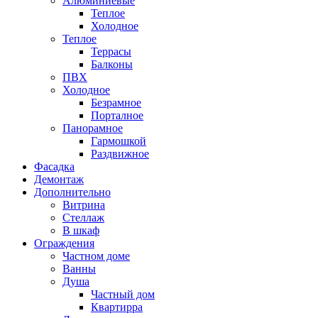
Алюминиевые
Теплое
Холодное
Теплое
Террасы
Балконы
ПВХ
Холодное
Безрамное
Порталное
Панорамное
Гармошкой
Раздвижное
Фасадка
Демонтаж
Дополнительно
Витрина
Стеллаж
В шкаф
Ограждения
Частном доме
Ванны
Душа
Частный дом
Квартирра