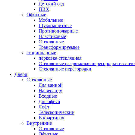
Детский сад
ПВХ
Офисные
Мобильные
Шумозащитные
Противопожарные
Пластиковые
Стеклянные
Трансформируемые
стационарные
парковка стеклянная
Стеклянные раздвижные перегородки из стек
Стеклянные перегородки
Двери
Стеклянные
Для ванной
На веранду
Входные
Для офиса
Лофт
Телескопические
В квартирах
Внутренние
Стеклянные
Офисные