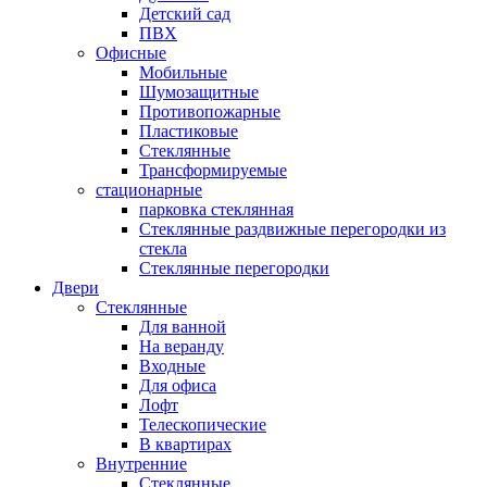
Детский сад
ПВХ
Офисные
Мобильные
Шумозащитные
Противопожарные
Пластиковые
Стеклянные
Трансформируемые
стационарные
парковка стеклянная
Стеклянные раздвижные перегородки из
стекла
Стеклянные перегородки
Двери
Стеклянные
Для ванной
На веранду
Входные
Для офиса
Лофт
Телескопические
В квартирах
Внутренние
Стеклянные