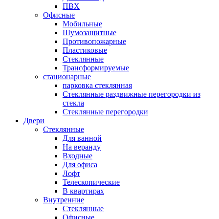
ПВХ
Офисные
Мобильные
Шумозащитные
Противопожарные
Пластиковые
Стеклянные
Трансформируемые
стационарные
парковка стеклянная
Стеклянные раздвижные перегородки из
стекла
Стеклянные перегородки
Двери
Стеклянные
Для ванной
На веранду
Входные
Для офиса
Лофт
Телескопические
В квартирах
Внутренние
Стеклянные
Офисные