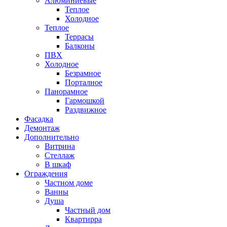
Алюминиевые
Теплое
Холодное
Теплое
Террасы
Балконы
ПВХ
Холодное
Безрамное
Порталное
Панорамное
Гармошкой
Раздвижное
Фасадка
Демонтаж
Дополнительно
Витрина
Стеллаж
В шкаф
Ограждения
Частном доме
Ванны
Душа
Частный дом
Квартирра