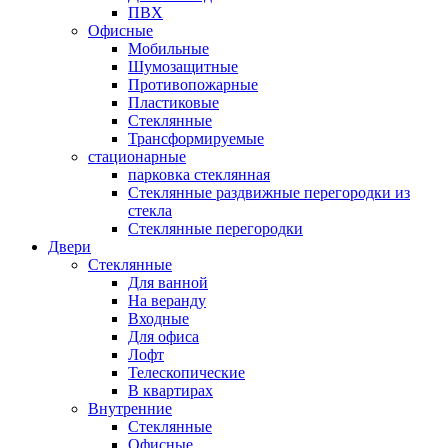
ПВХ
Офисные
Мобильные
Шумозащитные
Противопожарные
Пластиковые
Стеклянные
Трансформируемые
стационарные
парковка стеклянная
Стеклянные раздвижные перегородки из
стекла
Стеклянные перегородки
Двери
Стеклянные
Для ванной
На веранду
Входные
Для офиса
Лофт
Телескопические
В квартирах
Внутренние
Стеклянные
Офисные