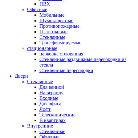
ПВХ
Офисные
Мобильные
Шумозащитные
Противопожарные
Пластиковые
Стеклянные
Трансформируемые
стационарные
парковка стеклянная
Стеклянные раздвижные перегородки из
стекла
Стеклянные перегородки
Двери
Стеклянные
Для ванной
На веранду
Входные
Для офиса
Лофт
Телескопические
В квартирах
Внутренние
Стеклянные
Офисные