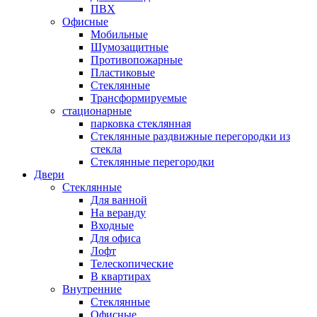
ПВХ
Офисные
Мобильные
Шумозащитные
Противопожарные
Пластиковые
Стеклянные
Трансформируемые
стационарные
парковка стеклянная
Стеклянные раздвижные перегородки из
стекла
Стеклянные перегородки
Двери
Стеклянные
Для ванной
На веранду
Входные
Для офиса
Лофт
Телескопические
В квартирах
Внутренние
Стеклянные
Офисные