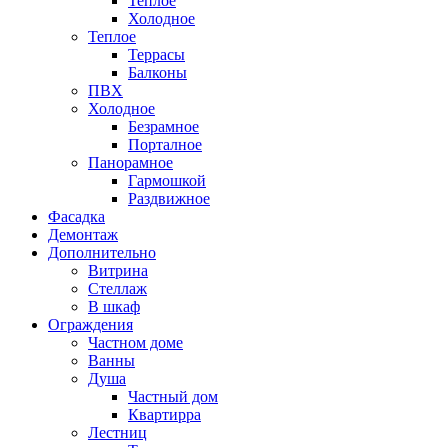
Теплое
Холодное
Теплое
Террасы
Балконы
ПВХ
Холодное
Безрамное
Порталное
Панорамное
Гармошкой
Раздвижное
Фасадка
Демонтаж
Дополнительно
Витрина
Стеллаж
В шкаф
Ограждения
Частном доме
Ванны
Душа
Частный дом
Квартирра
Лестниц