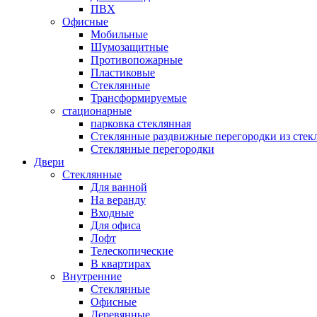
ПВХ
Офисные
Мобильные
Шумозащитные
Противопожарные
Пластиковые
Стеклянные
Трансформируемые
стационарные
парковка стеклянная
Стеклянные раздвижные перегородки из стек
Стеклянные перегородки
Двери
Стеклянные
Для ванной
На веранду
Входные
Для офиса
Лофт
Телескопические
В квартирах
Внутренние
Стеклянные
Офисные
Деревянные