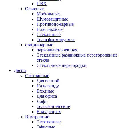
ПВХ
Офисные
Мобильные
Шумозащитные
Противопожарные
Пластиковые
Стеклянные
Трансформируемые
стационарные
парковка стеклянная
Стеклянные раздвижные перегородки из
стекла
Стеклянные перегородки
Двери
Стеклянные
Для ванной
На веранду
Входные
Для офиса
Лофт
Телескопические
В квартирах
Внутренние
Стеклянные
Офисные