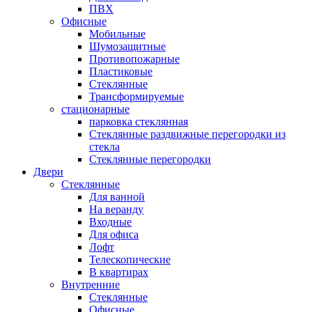
ПВХ
Офисные
Мобильные
Шумозащитные
Противопожарные
Пластиковые
Стеклянные
Трансформируемые
стационарные
парковка стеклянная
Стеклянные раздвижные перегородки из
стекла
Стеклянные перегородки
Двери
Стеклянные
Для ванной
На веранду
Входные
Для офиса
Лофт
Телескопические
В квартирах
Внутренние
Стеклянные
Офисные