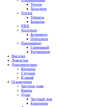
Алюминиевые
Теплое
Холодное
Теплое
Террасы
Балконы
ПВХ
Холодное
Безрамное
Порталное
Панорамное
Гармошкой
Раздвижное
Фасадка
Демонтаж
Дополнительно
Витрина
Стеллаж
В шкаф
Ограждения
Частном доме
Ванны
Душа
Частный дом
Квартирра