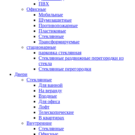
ПВХ
Офисные
Мобильные
Шумозащитные
Противопожарные
Пластиковые
Стеклянные
Трансформируемые
стационарные
парковка стеклянная
Стеклянные раздвижные перегородки из
стекла
Стеклянные перегородки
Двери
Стеклянные
Для ванной
На веранду
Входные
Для офиса
Лофт
Телескопические
В квартирах
Внутренние
Стеклянные
Офисные