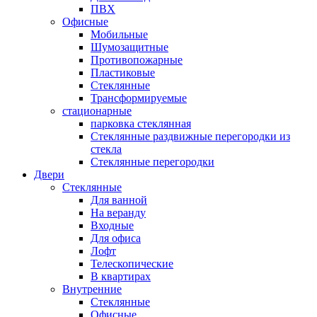
ПВХ
Офисные
Мобильные
Шумозащитные
Противопожарные
Пластиковые
Стеклянные
Трансформируемые
стационарные
парковка стеклянная
Стеклянные раздвижные перегородки из
стекла
Стеклянные перегородки
Двери
Стеклянные
Для ванной
На веранду
Входные
Для офиса
Лофт
Телескопические
В квартирах
Внутренние
Стеклянные
Офисные