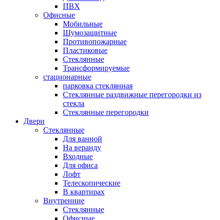
ПВХ
Офисные
Мобильные
Шумозащитные
Противопожарные
Пластиковые
Стеклянные
Трансформируемые
стационарные
парковка стеклянная
Стеклянные раздвижные перегородки из
стекла
Стеклянные перегородки
Двери
Стеклянные
Для ванной
На веранду
Входные
Для офиса
Лофт
Телескопические
В квартирах
Внутренние
Стеклянные
Офисные