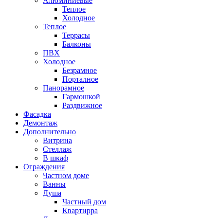
Алюминиевые
Теплое
Холодное
Теплое
Террасы
Балконы
ПВХ
Холодное
Безрамное
Порталное
Панорамное
Гармошкой
Раздвижное
Фасадка
Демонтаж
Дополнительно
Витрина
Стеллаж
В шкаф
Ограждения
Частном доме
Ванны
Душа
Частный дом
Квартирра