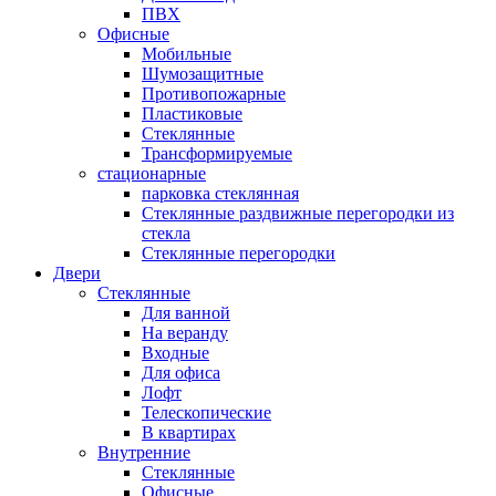
ПВХ
Офисные
Мобильные
Шумозащитные
Противопожарные
Пластиковые
Стеклянные
Трансформируемые
стационарные
парковка стеклянная
Стеклянные раздвижные перегородки из
стекла
Стеклянные перегородки
Двери
Стеклянные
Для ванной
На веранду
Входные
Для офиса
Лофт
Телескопические
В квартирах
Внутренние
Стеклянные
Офисные