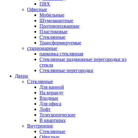
ПВХ
Офисные
Мобильные
Шумозащитные
Противопожарные
Пластиковые
Стеклянные
Трансформируемые
стационарные
парковка стеклянная
Стеклянные раздвижные перегородки из
стекла
Стеклянные перегородки
Двери
Стеклянные
Для ванной
На веранду
Входные
Для офиса
Лофт
Телескопические
В квартирах
Внутренние
Стеклянные
Офисные