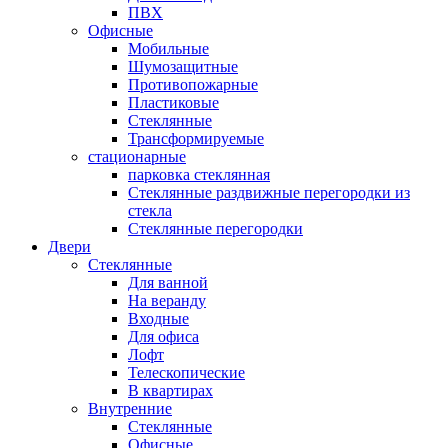
ПВХ
Офисные
Мобильные
Шумозащитные
Противопожарные
Пластиковые
Стеклянные
Трансформируемые
стационарные
парковка стеклянная
Стеклянные раздвижные перегородки из
стекла
Стеклянные перегородки
Двери
Стеклянные
Для ванной
На веранду
Входные
Для офиса
Лофт
Телескопические
В квартирах
Внутренние
Стеклянные
Офисные