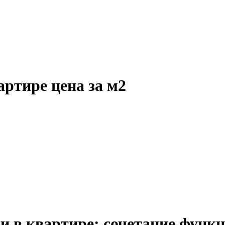
ртире цена за м2
и в квартире: сочетание функц