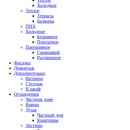
Теплое
Холодное
Теплое
Террасы
Балконы
ПВХ
Холодное
Безрамное
Порталное
Панорамное
Гармошкой
Раздвижное
Фасадка
Демонтаж
Дополнительно
Витрина
Стеллаж
В шкаф
Ограждения
Частном доме
Ванны
Душа
Частный дом
Квартирра
Лестниц