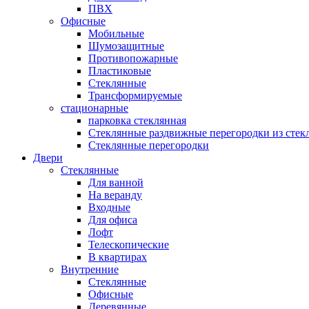
ПВХ
Офисные
Мобильные
Шумозащитные
Противопожарные
Пластиковые
Стеклянные
Трансформируемые
стационарные
парковка стеклянная
Стеклянные раздвижные перегородки из стек
Стеклянные перегородки
Двери
Стеклянные
Для ванной
На веранду
Входные
Для офиса
Лофт
Телескопические
В квартирах
Внутренние
Стеклянные
Офисные
Деревянные