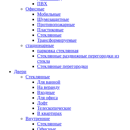
ПВХ
Офисные
Мобильные
Шумозащитные
Противопожарные
Пластиковые
Стеклянные
Трансформируемые
стационарные
парковка стеклянная
Стеклянные раздвижные перегородки из
стекла
Стеклянные перегородки
Двери
Стеклянные
Для ванной
На веранду
Входные
Для офиса
Лофт
Телескопические
В квартирах
Внутренние
Стеклянные
Офисные