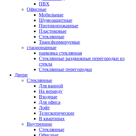
ПВХ
Офисные
Мобильные
Шумозащитные
Противопожарные
Пластиковые
Стеклянные
Трансформируемые
стационарные
парковка стеклянная
Стеклянные раздвижные перегородки из
стекла
Стеклянные перегородки
Двери
Стеклянные
Для ванной
На веранду
Входные
Для офиса
Лофт
Телескопические
В квартирах
Внутренние
Стеклянные
Офисные