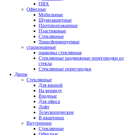
ПВХ
Офисные
Мобильные
Шумозащитные
Противопожарные
Пластиковые
Стеклянные
Трансформируемые
стационарные
парковка стеклянная
Стеклянные раздвижные перегородки из
стекла
Стеклянные перегородки
Двери
Стеклянные
Для ванной
На веранду
Входные
Для офиса
Лофт
Телескопические
В квартирах
Внутренние
Стеклянные
Офисные