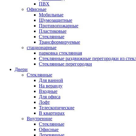
ПВХ
Офисные
Мобильные
Шумозащитные
Противопожарные
Пластиковые
Стеклянные
Трансформируемые
стационарные
парковка стеклянная
Стеклянные раздвижные перегородки из стек
Стеклянные перегородки
Двери
Стеклянные
Для ванной
На веранду
Входные
Для офиса
Лофт
Телескопические
В квартирах
Внутренние
Стеклянные
Офисные
Деревянные