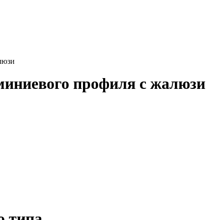
люзи
миниевого профиля с жалюзи
о типа