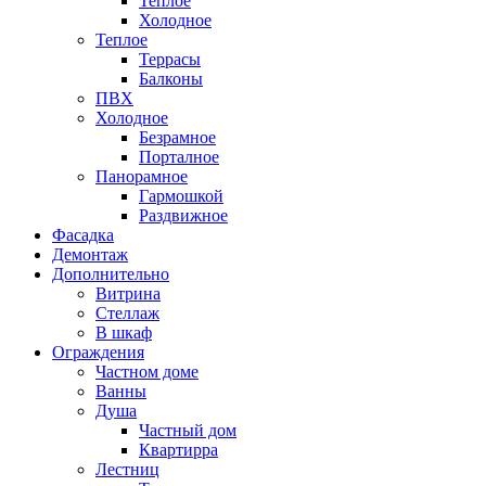
Теплое
Холодное
Теплое
Террасы
Балконы
ПВХ
Холодное
Безрамное
Порталное
Панорамное
Гармошкой
Раздвижное
Фасадка
Демонтаж
Дополнительно
Витрина
Стеллаж
В шкаф
Ограждения
Частном доме
Ванны
Душа
Частный дом
Квартирра
Лестниц