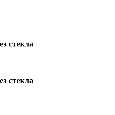
з стекла
з стекла