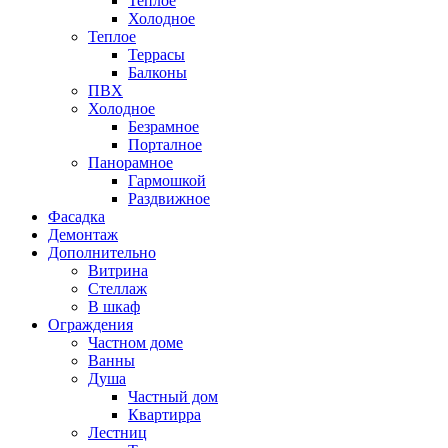
Теплое
Холодное
Теплое
Террасы
Балконы
ПВХ
Холодное
Безрамное
Порталное
Панорамное
Гармошкой
Раздвижное
Фасадка
Демонтаж
Дополнительно
Витрина
Стеллаж
В шкаф
Ограждения
Частном доме
Ванны
Душа
Частный дом
Квартирра
Лестниц