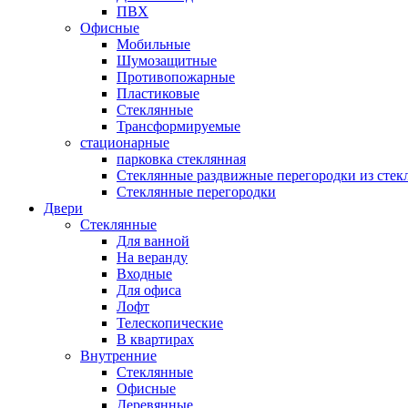
ПВХ
Офисные
Мобильные
Шумозащитные
Противопожарные
Пластиковые
Стеклянные
Трансформируемые
стационарные
парковка стеклянная
Стеклянные раздвижные перегородки из стек
Стеклянные перегородки
Двери
Стеклянные
Для ванной
На веранду
Входные
Для офиса
Лофт
Телескопические
В квартирах
Внутренние
Стеклянные
Офисные
Деревянные